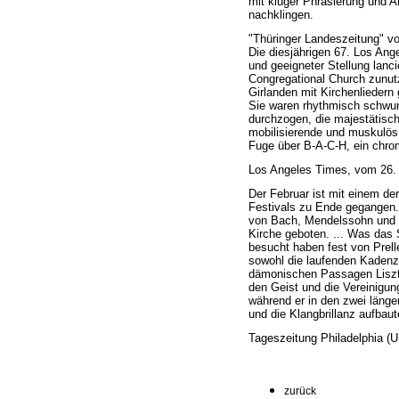
mit kluger Phrasierung und A
nachklingen.
"Thüringer Landeszeitung" v
Die diesjährigen 67. Los An
und geeigneter Stellung lanci
Congregational Church zunutz
Girlanden mit Kirchenliedern
Sie waren rhythmisch schwung
durchzogen, die majestätische
mobilisierende und muskulös 
Fuge über B-A-C-H, ein chrom
Los Angeles Times, vom 26.
Der Februar ist mit einem d
Festivals zu Ende gegangen. 
von Bach, Mendelssohn und L
Kirche geboten. ... Was das S
besucht haben fest von Prell
sowohl die laufenden Kadenz
dämonischen Passagen Liszts 
den Geist und die Vereinigun
während er in den zwei länge
und die Klangbrillanz aufbaut
Tageszeitung Philadelphia (
zurück