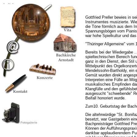
{edit}
Gottfried Preller bewies in s
Instrumentes musizierte. Wie
die Töne förmlich aus dem In
Spannungsbögen vom Pianiss
war hohe Spielkultur und das
"Thüringer Allgemeine" vom 1
Bereits bei der Wiedergabe ...
spieltechnischen Bereich fun
ganz in den Dienst, den Stil 
Mittelpunkt des Orgelkonzert
Mendelssohn-Bartholdy, ein 
Gemüt wurden direkt angespr
Interpreten eine Fülle an Mö
musikalisches Empfinden dar
Klangfülle und den gefühlsbe
ausgesucht "schwebende" Reg
Beifall honoriert wurde.
Zum10. Geburtstag der Bachg
Die altehrwürdige "St. Bonif
besetzt, war Gastgeberin ein
Fotogalerie
Bachpreisträger Gottfried Pre
Können der Aufführungspraxis
dankbar applaudierendem Publ